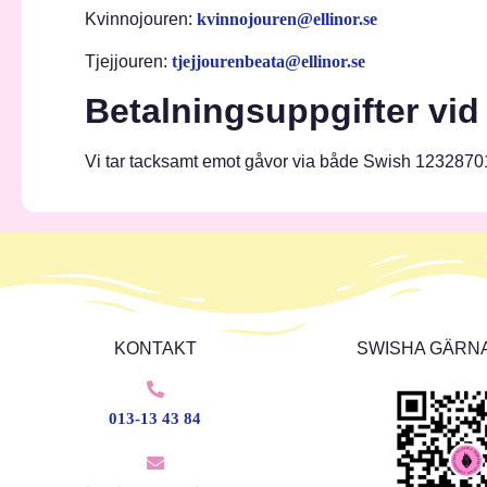
Kvinnojouren:
kvinnojouren@ellinor.se
Tjejjouren:
tjejjourenbeata@ellinor.se
Betalningsuppgifter vid
Vi tar tacksamt emot gåvor via både Swish 1232870
KONTAKT
SWISHA GÄRNA
013-13 43 84