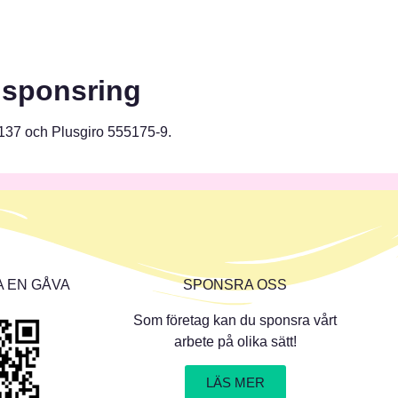
 sponsring
137 och Plusgiro 555175-9.
 EN GÅVA
SPONSRA OSS
Som företag kan du sponsra vårt
arbete på olika sätt!
LÄS MER