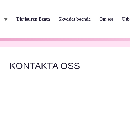
Tjejjouren Beata
Skyddat boende
Om oss
Utb
KONTAKTA OSS