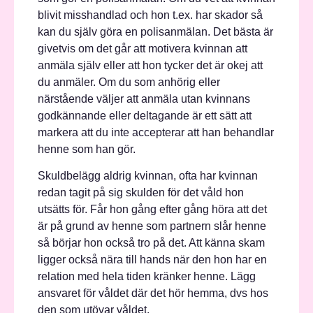
blivit misshandlad och hon t.ex. har skador så
kan du själv göra en polisanmälan. Det bästa är
givetvis om det går att motivera kvinnan att
anmäla själv eller att hon tycker det är okej att
du anmäler. Om du som anhörig eller
närstående väljer att anmäla utan kvinnans
godkännande eller deltagande är ett sätt att
markera att du inte accepterar att han behandlar
henne som han gör.
Skuldbelägg aldrig kvinnan, ofta har kvinnan
redan tagit på sig skulden för det våld hon
utsätts för. Får hon gång efter gång höra att det
är på grund av henne som partnern slår henne
så börjar hon också tro på det. Att känna skam
ligger också nära till hands när den hon har en
relation med hela tiden kränker henne. Lägg
ansvaret för våldet där det hör hemma, dvs hos
den som utövar våldet.